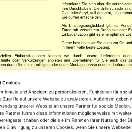
informieren Sie sich über die verschiede
Ihre Duschkabine. Die Unterschiede sind v
Glas oder Acryl, voll gerahmt, teilgerahm
Sie dürfen entscheiden.
Als Einstiegsmöglichkeit gibt es Pendel
Türen mit versetztem Drehpunkt oder Ec
Einbausituation gibt es eine optimale Lö
Gerne besuchen wir Sie auch vor Ort und
in Ihrem Falle beste Lösung.
ziellen Einbausituationen können wir durch unsere Lieferanten auc
chnitte oder Verkürzungen anbieten und übernehmen für Sie auch das g
ann durch Sie selbst erfolgen oder unser Montageservice unseres Lieferanten e
ren Sie mit uns einen Termin ...
t Cookies
 Inhalte und Anzeigen zu personalisieren, Funktionen für sozia
e Zugriffe auf unsere Website zu analysieren. Außerdem geben w
rwendung unserer Website an unsere Partner für soziale Medien
re Partner führen diese Informationen möglicherweise mit weite
ereitgestellt haben oder die sie im Rahmen Ihrer Nutzung der D
n Einwilligung zu unseren Cookies, wenn Sie unsere Webseite 