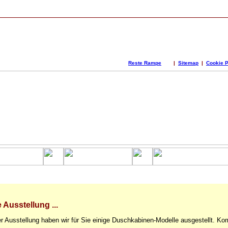
Reste Rampe
|
Sitemap
|
Cookie P
 Ausstellung ...
er Ausstellung haben wir für Sie einige Duschkabinen-Modelle ausgestellt. K