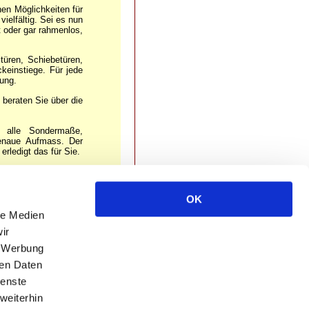
nen Möglichkeiten für
ielfältig. Sei es nun
t oder gar rahmenlos,
türen, Schiebetüren,
keinstiege. Für jede
sung.
 beraten Sie über die
h alle Sondermaße,
enaue Aufmass. Der
rledigt das für Sie.
OK
le Medien
ir
, Werbung
ren Daten
ienste
weiterhin